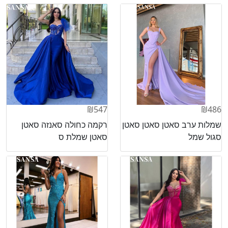
₪547
₪486
שמלות ערב סאטן סאטן סאטן
רקמה כחולה סאנזה סאטן
סגול שמל
סאטן שמלת ס