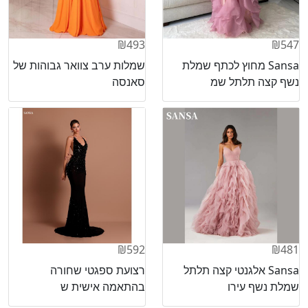
₪493
₪547
Sansa מחוץ לכתף שמלת
שמלות ערב צוואר גבוהות של
נשף קצה תלתל שמ
סאנסה
₪592
₪481
Sansa אלגנטי קצה תלתל
רצועת ספגטי שחורה
שמלת נשף עירו
בהתאמה אישית ש